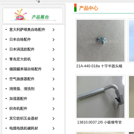
产品中心
意大利萨维奥自络配件
日本自络配件
日本涡流纺配件
青岛宏大纺机
21A-440-018a 十字半圆头螺
德国赐来福自络配件
丝M4*12
空气捻接器配件
润滑脂、清洗剂
加湿器配件
织布机配件
其它纺织五金器材
13810.0037.2/0 小吸嘴弯管
电缆电线机械耗材
结合件