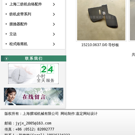
上海二纺机自络配件
纺机皮带系列
搓捻器配件
立达
松式络筒机
15210.0637.0/0 导纱板
联 系 我 们
版权所有：上海骥域机械有限公司 网站制作:
嘉定网站设计
邮箱：jyjx_2005@163.com

传真：+86（0512）82092777
